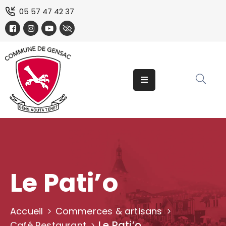
05 57 47 42 37
La
Mairie
Vos
démarches
&
services
Vivre
à
Gensac
Le Pati’o
Visiter
Gensac
Accueil
Commerces & artisans
Le Pati’o
Café Restaurant